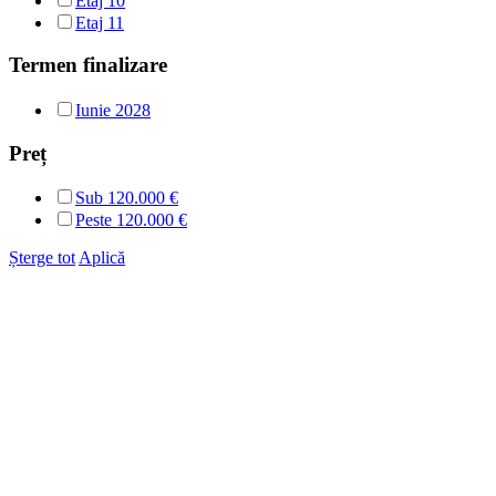
Etaj 10
Etaj 11
Termen finalizare
Iunie 2028
Preț
Sub
120.000
€
Peste
120.000
€
Șterge tot
Aplică