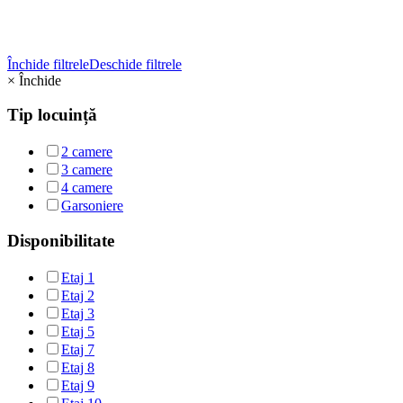
Bloc 1 - Scara 2
Închide filtrele
Deschide filtrele
×
Închide
Tip locuință
2 camere
3 camere
4 camere
Garsoniere
Disponibilitate
Etaj 1
Etaj 2
Etaj 3
Etaj 5
Etaj 7
Etaj 8
Etaj 9