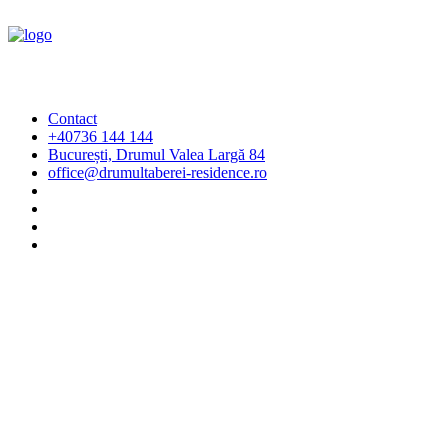
Contact
+40736 144 144
București, Drumul Valea Largă 84
office@drumultaberei-residence.ro