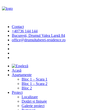
Contact
+40736 144 144
București, Drumul Valea Largă 84
office@drumultaberei-residence.ro
Acasă
Apartamente
Bloc 1 – Scara 1
Bloc 1 – Scara 2
Bloc 2
Proiect
Localizare
Dotări și finisaje
Galerie proiect