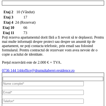
Etaj 2
10 (Vândut)
Etaj 3
17
Etaj 4
24 (Rezervat)
Etaj 10
66
Etaj 11
73
Poți rezerva apartamentul dorit fără a fi nevoit să te deplasezi. Pentru
mai multe informații despre proiect sau despre un anumit tip de
apartament, ne poți contacta telefonic, prin email sau folosind
formularul. Pentru contractul de rezervare vom avea nevoie de o
copie a actului de identitate.
Prețul rezervării este de 2.000 € + TVA.
0736 144 144
office@drumultaberei-residence.ro