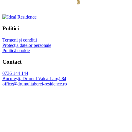
3
drumul taberei
residence
Politici
Termeni și condiții
Protecția datelor personale
Politică cookie
Contact
0736 144 144
București, Drumul Valea Largă 84
office@drumultaberei-residence.ro