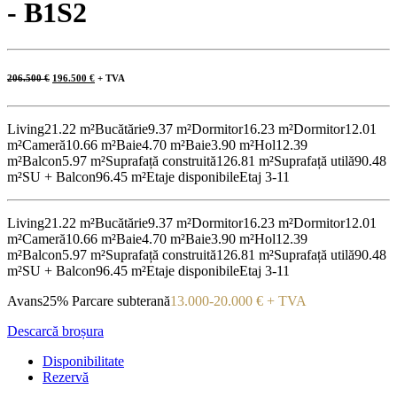
- B1S2
Prețul
Prețul
206.500
€
196.500
€
+ TVA
inițial
curent
a
este:
fost:
196.500 €.
206.500 €.
Living
21.22 m²
Bucătărie
9.37 m²
Dormitor
16.23 m²
Dormitor
12.01
m²
Cameră
10.66 m²
Baie
4.70 m²
Baie
3.90 m²
Hol
12.39
m²
Balcon
5.97 m²
Suprafață construită
126.81 m²
Suprafață utilă
90.48
m²
SU + Balcon
96.45 m²
Etaje disponibile
Etaj 3-11
Living
21.22 m²
Bucătărie
9.37 m²
Dormitor
16.23 m²
Dormitor
12.01
m²
Cameră
10.66 m²
Baie
4.70 m²
Baie
3.90 m²
Hol
12.39
m²
Balcon
5.97 m²
Suprafață construită
126.81 m²
Suprafață utilă
90.48
m²
SU + Balcon
96.45 m²
Etaje disponibile
Etaj 3-11
Avans
25%
Parcare subterană
13.000-20.000 € + TVA
Descarcă broșura
Disponibilitate
Rezervă