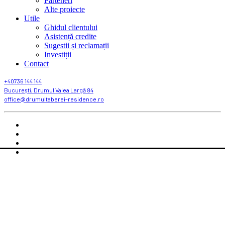
Parteneri
Alte proiecte
Utile
Ghidul clientului
Asistență credite
Sugestii și reclamații
Investiții
Contact
+40736 144 144
București, Drumul Valea Largă 84
office@drumultaberei-residence.ro