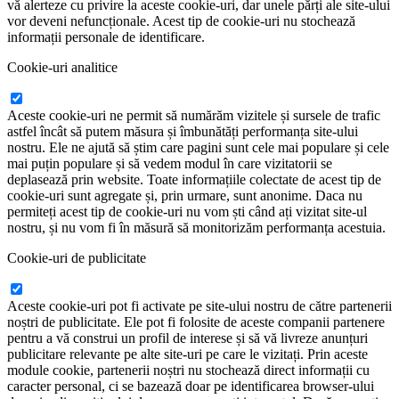
vă alerteze cu privire la aceste cookie-uri, dar unele părți ale site-ului
vor deveni nefuncționale. Acest tip de cookie-uri nu stochează
informații personale de identificare.
Cookie-uri analitice
Aceste cookie-uri ne permit să numărăm vizitele și sursele de trafic
astfel încât să putem măsura și îmbunătăți performanța site-ului
nostru. Ele ne ajută să știm care pagini sunt cele mai populare și cele
mai puțin populare și să vedem modul în care vizitatorii se
deplasează prin website. Toate informațiile colectate de acest tip de
cookie-uri sunt agregate și, prin urmare, sunt anonime. Daca nu
permiteți acest tip de cookie-uri nu vom ști când ați vizitat site-ul
nostru, și nu vom fi în măsură să monitorizăm performanța acestuia.
Cookie-uri de publicitate
Aceste cookie-uri pot fi activate pe site-ului nostru de către partenerii
noștri de publicitate. Ele pot fi folosite de aceste companii partenere
pentru a vă construi un profil de interese și să vă livreze anunțuri
publicitare relevante pe alte site-uri pe care le vizitați. Prin aceste
module cookie, partenerii noștri nu stochează direct informații cu
caracter personal, ci se bazează doar pe identificarea browser-ului