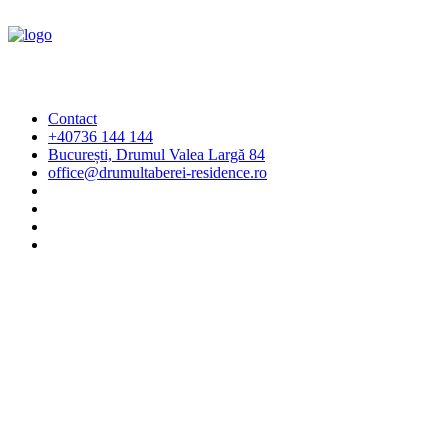
Contact
+40736 144 144
București, Drumul Valea Largă 84
office@drumultaberei-residence.ro