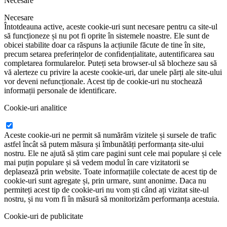
Necesare
Necesare
Întotdeauna active, aceste cookie-uri sunt necesare pentru ca site-ul
să funcționeze și nu pot fi oprite în sistemele noastre. Ele sunt de
obicei stabilite doar ca răspuns la acțiunile făcute de tine în site,
precum setarea preferințelor de confidențialitate, autentificarea sau
completarea formularelor. Puteți seta browser-ul să blocheze sau să
vă alerteze cu privire la aceste cookie-uri, dar unele părți ale site-ului
vor deveni nefuncționale. Acest tip de cookie-uri nu stochează
informații personale de identificare.
Cookie-uri analitice
Aceste cookie-uri ne permit să numărăm vizitele și sursele de trafic
astfel încât să putem măsura și îmbunătăți performanța site-ului
nostru. Ele ne ajută să știm care pagini sunt cele mai populare și cele
mai puțin populare și să vedem modul în care vizitatorii se
deplasează prin website. Toate informațiile colectate de acest tip de
cookie-uri sunt agregate și, prin urmare, sunt anonime. Daca nu
permiteți acest tip de cookie-uri nu vom ști când ați vizitat site-ul
nostru, și nu vom fi în măsură să monitorizăm performanța acestuia.
Cookie-uri de publicitate