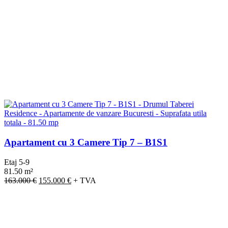
Apartament cu 3 Camere Tip 7 – B1S1
Etaj 5-9
81.50 m²
Prețul
Prețul
163.000
€
155.000
€
+ TVA
inițial
curent
a
este:
fost:
155.000 €.
163.000 €.