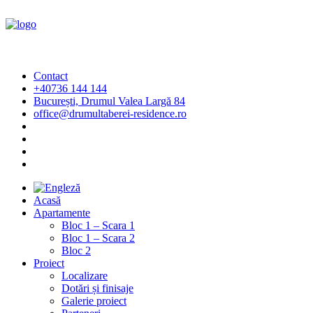
Contact
+40736 144 144
București, Drumul Valea Largă 84
office@drumultaberei-residence.ro
Acasă
Apartamente
Bloc 1 – Scara 1
Bloc 1 – Scara 2
Bloc 2
Proiect
Localizare
Dotări și finisaje
Galerie proiect