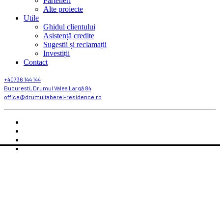
Parteneri
Alte proiecte
Utile
Ghidul clientului
Asistență credite
Sugestii și reclamații
Investiții
Contact
+40736 144 144
București, Drumul Valea Largă 84
office@drumultaberei-residence.ro