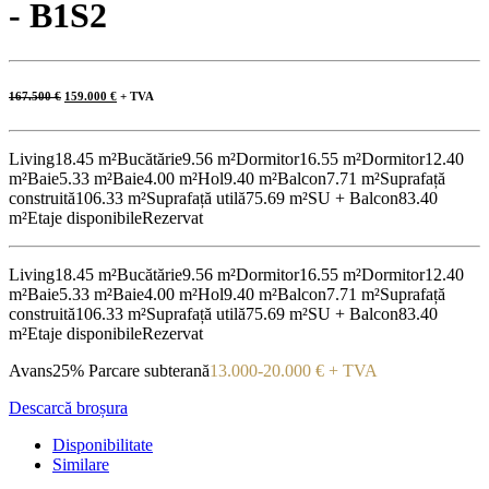
- B1S2
Prețul
Prețul
167.500
€
159.000
€
+ TVA
inițial
curent
a
este:
fost:
159.000 €.
167.500 €.
Living
18.45 m²
Bucătărie
9.56 m²
Dormitor
16.55 m²
Dormitor
12.40
m²
Baie
5.33 m²
Baie
4.00 m²
Hol
9.40 m²
Balcon
7.71 m²
Suprafață
construită
106.33 m²
Suprafață utilă
75.69 m²
SU + Balcon
83.40
m²
Etaje disponibile
Rezervat
Living
18.45 m²
Bucătărie
9.56 m²
Dormitor
16.55 m²
Dormitor
12.40
m²
Baie
5.33 m²
Baie
4.00 m²
Hol
9.40 m²
Balcon
7.71 m²
Suprafață
construită
106.33 m²
Suprafață utilă
75.69 m²
SU + Balcon
83.40
m²
Etaje disponibile
Rezervat
Avans
25%
Parcare subterană
13.000-20.000 € + TVA
Descarcă broșura
Disponibilitate
Similare