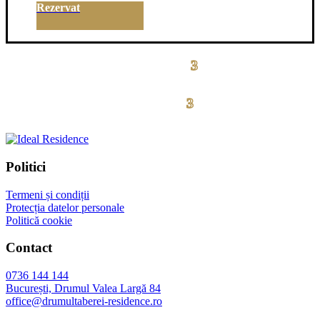
Rezervat
3
drumul taberei residence
3
drumul taberei
residence
Politici
Termeni și condiții
Protecția datelor personale
Politică cookie
Contact
0736 144 144
București, Drumul Valea Largă 84
office@drumultaberei-residence.ro