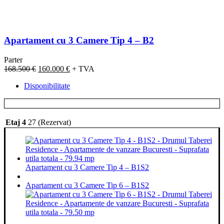
Apartament cu 3 Camere Tip 4 – B2
Parter
Prețul
Prețul
168.500
€
160.000
€
+ TVA
inițial
curent
Disponibilitate
a
este:
fost:
160.000 €.
168.500 €.
Etaj 4
27 (Rezervat)
Apartament cu 3 Camere Tip 4 – B1S2
Apartament cu 3 Camere Tip 6 – B1S2