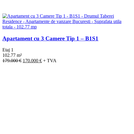
Apartament cu 3 Camere Tip 1 – B1S1
Etaj 1
102.77 m²
Prețul
Prețul
179.000
€
170.000
€
+ TVA
inițial
curent
a
este:
fost:
170.000 €.
179.000 €.