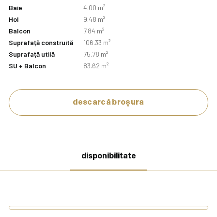
Baie
4.00 m²
Hol
9.48 m²
Balcon
7.84 m²
Suprafață construită
106.33 m²
Suprafață utilă
75.78 m²
SU + Balcon
83.62 m²
descarcă broșura
disponibilitate