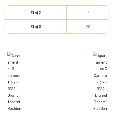
Etaj 2
13
Etaj 3
20