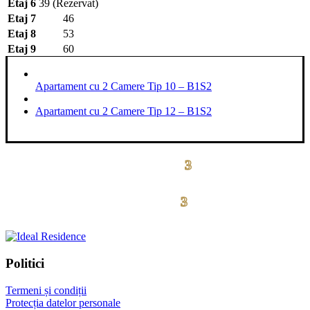
Etaj 6
39 (Rezervat)
Etaj 7
46
Etaj 8
53
Etaj 9
60
Apartament cu 2 Camere Tip 10 – B1S2
Apartament cu 2 Camere Tip 12 – B1S2
3
drumul taberei residence
3
drumul taberei
residence
Politici
Termeni și condiții
Protecția datelor personale