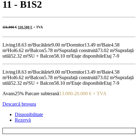
11 - B1S2
Prețul
Prețul
116.000
€
110.500
€
+ TVA
inițial
curent
a
este:
fost:
110.500 €.
116.000 €.
Living
18.63 m²
Bucătărie
9.00 m²
Dormitor
13.49 m²
Baie
4.58
m²
Hol
6.62 m²
Balcon
5.78 m²
Suprafață construită
73.02 m²
Suprafață
utilă
52.32 m²
SU + Balcon
58.10 m²
Etaje disponibile
Etaj 7-9
Living
18.63 m²
Bucătărie
9.00 m²
Dormitor
13.49 m²
Baie
4.58
m²
Hol
6.62 m²
Balcon
5.78 m²
Suprafață construită
73.02 m²
Suprafață
utilă
52.32 m²
SU + Balcon
58.10 m²
Etaje disponibile
Etaj 7-9
Avans
25%
Parcare subterană
13.000-20.000 € + TVA
Descarcă broșura
Disponibilitate
Rezervă