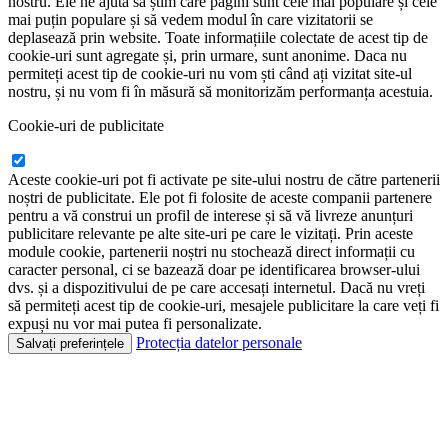
nostru. Ele ne ajută să știm care pagini sunt cele mai populare și cele
mai puțin populare și să vedem modul în care vizitatorii se
deplasează prin website. Toate informațiile colectate de acest tip de
cookie-uri sunt agregate și, prin urmare, sunt anonime. Daca nu
permiteți acest tip de cookie-uri nu vom ști când ați vizitat site-ul
nostru, și nu vom fi în măsură să monitorizăm performanța acestuia.
Cookie-uri de publicitate
Aceste cookie-uri pot fi activate pe site-ului nostru de către partenerii
noștri de publicitate. Ele pot fi folosite de aceste companii partenere
pentru a vă construi un profil de interese și să vă livreze anunțuri
publicitare relevante pe alte site-uri pe care le vizitați. Prin aceste
module cookie, partenerii noștri nu stochează direct informații cu
caracter personal, ci se bazează doar pe identificarea browser-ului
dvs. și a dispozitivului de pe care accesați internetul. Dacă nu vreți
să permiteți acest tip de cookie-uri, mesajele publicitare la care veți fi
expuși nu vor mai putea fi personalizate.
Protecția datelor personale