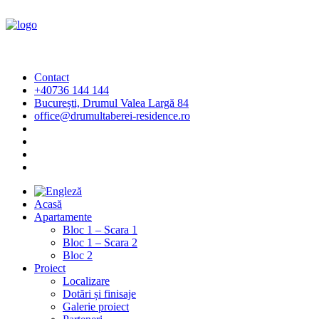
Contact
+40736 144 144
București, Drumul Valea Largă 84
office@drumultaberei-residence.ro
Acasă
Apartamente
Bloc 1 – Scara 1
Bloc 1 – Scara 2
Bloc 2
Proiect
Localizare
Dotări și finisaje
Galerie proiect