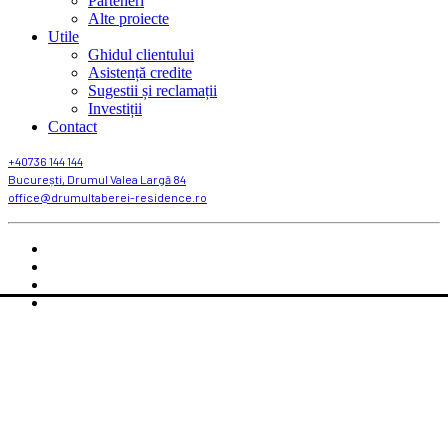
Parteneri
Alte proiecte
Utile
Ghidul clientului
Asistență credite
Sugestii și reclamații
Investiții
Contact
+40736 144 144
București, Drumul Valea Largă 84
office@drumultaberei-residence.ro