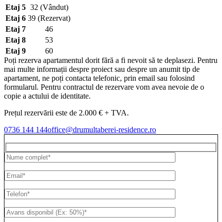
Etaj 5
32 (Vândut)
Etaj 6
39 (Rezervat)
Etaj 7
46
Etaj 8
53
Etaj 9
60
Poți rezerva apartamentul dorit fără a fi nevoit să te deplasezi. Pentru
mai multe informații despre proiect sau despre un anumit tip de
apartament, ne poți contacta telefonic, prin email sau folosind
formularul. Pentru contractul de rezervare vom avea nevoie de o
copie a actului de identitate.
Prețul rezervării este de 2.000 € + TVA.
0736 144 144
office@drumultaberei-residence.ro