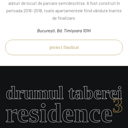
alături de locuri de parcare semideschise. A fost construit în
perioada 2016–2018, toate apartamentele fiind vândute înainte
de finalizare.
București, Bd. Timișoara 101H
proiect finalizat
drumul taberei
3
residence