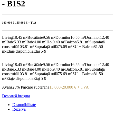
- B1S2
Prețul
Prețul
163.000
€
155.000
€
+ TVA
inițial
curent
a
este:
fost:
155.000 €.
163.000 €.
Living
18.45 m²
Bucătărie
9.56 m²
Dormitor
16.55 m²
Dormitor
12.40
m²
Baie
5.33 m²
Baie
4.00 m²
Hol
9.40 m²
Balcon
5.81 m²
Suprafață
construită
103.81 m²
Suprafață utilă
75.69 m²
SU + Balcon
81.50
m²
Etaje disponibile
Etaj 5-9
Living
18.45 m²
Bucătărie
9.56 m²
Dormitor
16.55 m²
Dormitor
12.40
m²
Baie
5.33 m²
Baie
4.00 m²
Hol
9.40 m²
Balcon
5.81 m²
Suprafață
construită
103.81 m²
Suprafață utilă
75.69 m²
SU + Balcon
81.50
m²
Etaje disponibile
Etaj 5-9
Avans
25%
Parcare subterană
13.000-20.000 € + TVA
Descarcă broșura
Disponibilitate
Rezervă