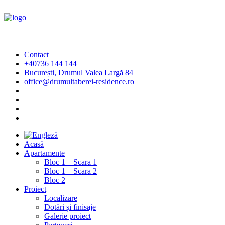
Contact
+40736 144 144
București, Drumul Valea Largă 84
office@drumultaberei-residence.ro
Acasă
Apartamente
Bloc 1 – Scara 1
Bloc 1 – Scara 2
Bloc 2
Proiect
Localizare
Dotări și finisaje
Galerie proiect