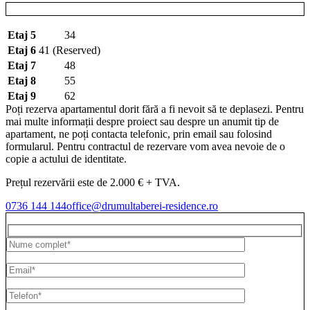
Etaj 5
34
Etaj 6
41 (Reserved)
Etaj 7
48
Etaj 8
55
Etaj 9
62
Poți rezerva apartamentul dorit fără a fi nevoit să te deplasezi. Pentru
mai multe informații despre proiect sau despre un anumit tip de
apartament, ne poți contacta telefonic, prin email sau folosind
formularul. Pentru contractul de rezervare vom avea nevoie de o
copie a actului de identitate.
Prețul rezervării este de 2.000 € + TVA.
0736 144 144
office@drumultaberei-residence.ro