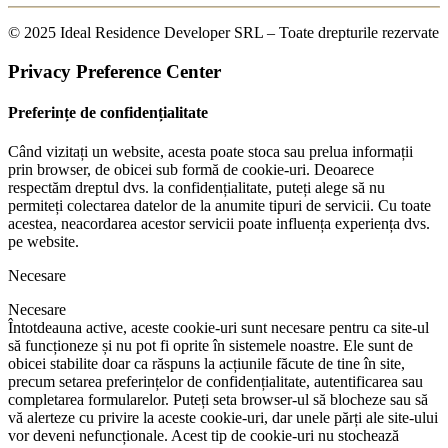
© 2025 Ideal Residence Developer SRL – Toate drepturile rezervate
Privacy Preference Center
Preferințe de confidențialitate
Când vizitați un website, acesta poate stoca sau prelua informații
prin browser, de obicei sub formă de cookie-uri. Deoarece
respectăm dreptul dvs. la confidențialitate, puteți alege să nu
permiteți colectarea datelor de la anumite tipuri de servicii. Cu toate
acestea, neacordarea acestor servicii poate influența experiența dvs.
pe website.
Necesare
Necesare
Întotdeauna active, aceste cookie-uri sunt necesare pentru ca site-ul
să funcționeze și nu pot fi oprite în sistemele noastre. Ele sunt de
obicei stabilite doar ca răspuns la acțiunile făcute de tine în site,
precum setarea preferințelor de confidențialitate, autentificarea sau
completarea formularelor. Puteți seta browser-ul să blocheze sau să
vă alerteze cu privire la aceste cookie-uri, dar unele părți ale site-ului
vor deveni nefuncționale. Acest tip de cookie-uri nu stochează