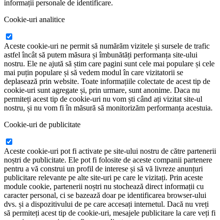
informații personale de identificare.
Cookie-uri analitice
Aceste cookie-uri ne permit să numărăm vizitele și sursele de trafic
astfel încât să putem măsura și îmbunătăți performanța site-ului
nostru. Ele ne ajută să știm care pagini sunt cele mai populare și cele
mai puțin populare și să vedem modul în care vizitatorii se
deplasează prin website. Toate informațiile colectate de acest tip de
cookie-uri sunt agregate și, prin urmare, sunt anonime. Daca nu
permiteți acest tip de cookie-uri nu vom ști când ați vizitat site-ul
nostru, și nu vom fi în măsură să monitorizăm performanța acestuia.
Cookie-uri de publicitate
Aceste cookie-uri pot fi activate pe site-ului nostru de către partenerii
noștri de publicitate. Ele pot fi folosite de aceste companii partenere
pentru a vă construi un profil de interese și să vă livreze anunțuri
publicitare relevante pe alte site-uri pe care le vizitați. Prin aceste
module cookie, partenerii noștri nu stochează direct informații cu
caracter personal, ci se bazează doar pe identificarea browser-ului
dvs. și a dispozitivului de pe care accesați internetul. Dacă nu vreți
să permiteți acest tip de cookie-uri, mesajele publicitare la care veți fi