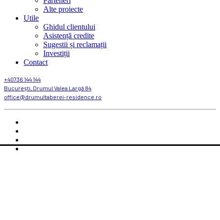
Parteneri
Alte proiecte
Utile
Ghidul clientului
Asistență credite
Sugestii și reclamații
Investiții
Contact
+40736 144 144
București, Drumul Valea Largă 84
office@drumultaberei-residence.ro