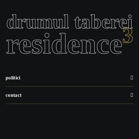
drumul taberei
3
residence
politici
contact