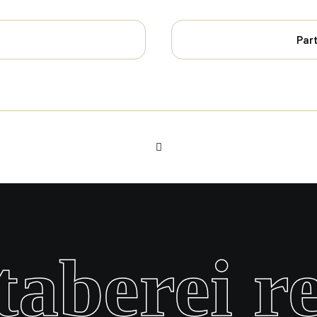
Par
aberei r