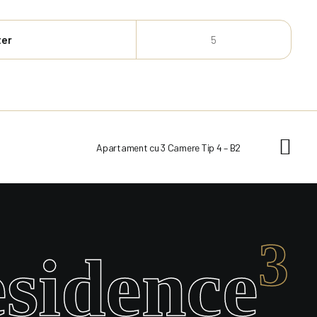
ter
5
Apartament cu 3 Camere Tip 4 – B2
3
esidence