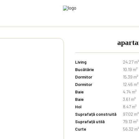
aparta
Living
24.27 m²
Bucătărie
10.19 m²
Dormitor
15.39 m²
Dormitor
12.46 m²
Baie
4.74 m²
Baie
3.61 m²
Hol
8.47 m²
Suprafață construită
97.02 m²
Suprafață utilă
79.13 m²
Curte
56.32 m²