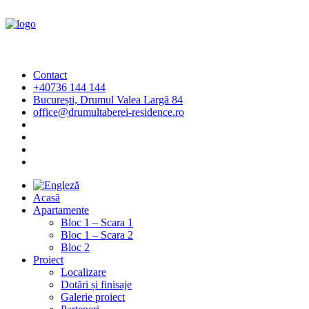
Contact
+40736 144 144
București, Drumul Valea Largă 84
office@drumultaberei-residence.ro
Acasă
Apartamente
Bloc 1 – Scara 1
Bloc 1 – Scara 2
Bloc 2
Proiect
Localizare
Dotări și finisaje
Galerie proiect