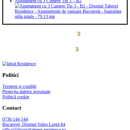
Apartament cu 3 Camere Tip 3 – B2
3
drumul taberei residence
3
drumul taberei
residence
Politici
Termeni și condiții
Protecția datelor personale
Politică cookie
Contact
0736 144 144
București, Drumul Valea Largă 84
office@drumultaberei-residence.ro