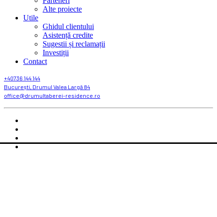
Parteneri
Alte proiecte
Utile
Ghidul clientului
Asistență credite
Sugestii și reclamații
Investiții
Contact
+40736 144 144
București, Drumul Valea Largă 84
office@drumultaberei-residence.ro