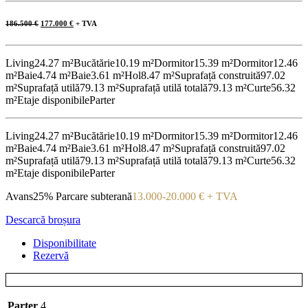
Prețul
Prețul
186.500
€
177.000
€
+ TVA
inițial
curent
a
este:
fost:
177.000 €.
186.500 €.
Living
24.27 m²
Bucătărie
10.19 m²
Dormitor
15.39 m²
Dormitor
12.46
m²
Baie
4.74 m²
Baie
3.61 m²
Hol
8.47 m²
Suprafață construită
97.02
m²
Suprafață utilă
79.13 m²
Suprafață utilă totală
79.13 m²
Curte
56.32
m²
Etaje disponibile
Parter
Living
24.27 m²
Bucătărie
10.19 m²
Dormitor
15.39 m²
Dormitor
12.46
m²
Baie
4.74 m²
Baie
3.61 m²
Hol
8.47 m²
Suprafață construită
97.02
m²
Suprafață utilă
79.13 m²
Suprafață utilă totală
79.13 m²
Curte
56.32
m²
Etaje disponibile
Parter
Avans
25%
Parcare subterană
13.000-20.000 € + TVA
Descarcă broșura
Disponibilitate
Rezervă
Parter
4