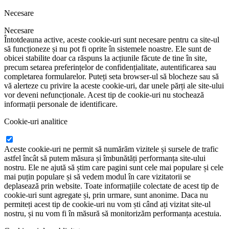
Necesare
Necesare
Întotdeauna active, aceste cookie-uri sunt necesare pentru ca site-ul
să funcționeze și nu pot fi oprite în sistemele noastre. Ele sunt de
obicei stabilite doar ca răspuns la acțiunile făcute de tine în site,
precum setarea preferințelor de confidențialitate, autentificarea sau
completarea formularelor. Puteți seta browser-ul să blocheze sau să
vă alerteze cu privire la aceste cookie-uri, dar unele părți ale site-ului
vor deveni nefuncționale. Acest tip de cookie-uri nu stochează
informații personale de identificare.
Cookie-uri analitice
Aceste cookie-uri ne permit să numărăm vizitele și sursele de trafic
astfel încât să putem măsura și îmbunătăți performanța site-ului
nostru. Ele ne ajută să știm care pagini sunt cele mai populare și cele
mai puțin populare și să vedem modul în care vizitatorii se
deplasează prin website. Toate informațiile colectate de acest tip de
cookie-uri sunt agregate și, prin urmare, sunt anonime. Daca nu
permiteți acest tip de cookie-uri nu vom ști când ați vizitat site-ul
nostru, și nu vom fi în măsură să monitorizăm performanța acestuia.