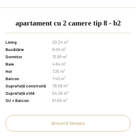
apartament cu 2 camere tip 8 - b2
Living
20.24 m²
Bucătărie
8.04 m²
Dormitor
13.99 m²
Baie
4.64 m²
Hol
7.35 m²
Balcon
7.40 m²
Suprafață construită
78.58 m²
Suprafață utilă
54.26 m²
SU + Balcon
61.66 m²
descarcă broșura