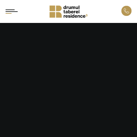
bloc 1 – scara 1
bloc 1 – scara 2
bloc 2
localizare
dotări și finisaje
galerie proiect
parteneri
alte proiecte
ghidul clientului
asistență credite
sugestii și reclamații
investiții