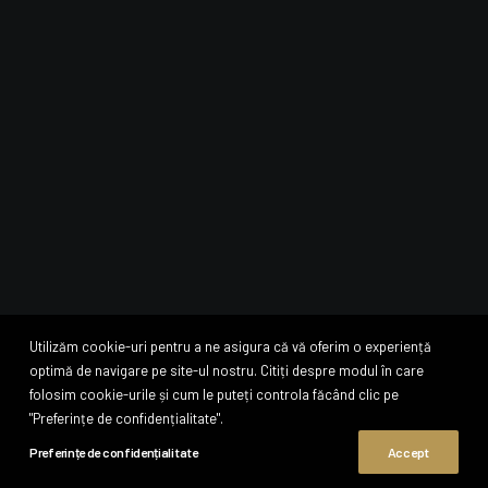
Utilizăm cookie-uri pentru a ne asigura că vă oferim o experiență
optimă de navigare pe site-ul nostru. Citiți despre modul în care
© 2025 Ideal Residence Developer SRL – Toate drepturile rezervate
folosim cookie-urile și cum le puteți controla făcând clic pe
"Preferințe de confidențialitate".
Preferințe de confidențialitate
Accept