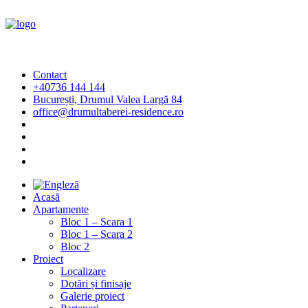
Contact
+40736 144 144
București, Drumul Valea Largă 84
office@drumultaberei-residence.ro
Acasă
Apartamente
Bloc 1 – Scara 1
Bloc 1 – Scara 2
Bloc 2
Proiect
Localizare
Dotări și finisaje
Galerie proiect