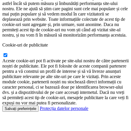
astfel încât să putem măsura și îmbunătăți performanța site-ului
nostru. Ele ne ajută să știm care pagini sunt cele mai populare și cele
mai puțin populare și să vedem modul în care vizitatorii se
deplasează prin website. Toate informațiile colectate de acest tip de
cookie-uri sunt agregate și, prin urmare, sunt anonime. Daca nu
permiteți acest tip de cookie-uri nu vom ști când ați vizitat site-ul
nostru, și nu vom fi în măsură să monitorizăm performanța acestuia.
Cookie-uri de publicitate
Aceste cookie-uri pot fi activate pe site-ului nostru de către partenerii
noștri de publicitate. Ele pot fi folosite de aceste companii partenere
pentru a vă construi un profil de interese și să vă livreze anunțuri
publicitare relevante pe alte site-uri pe care le vizitați. Prin aceste
module cookie, partenerii noștri nu stochează direct informații cu
caracter personal, ci se bazează doar pe identificarea browser-ului
dvs. și a dispozitivului de pe care accesați internetul. Dacă nu vreți
să permiteți acest tip de cookie-uri, mesajele publicitare la care veți fi
expuși nu vor mai putea fi personalizate.
Protecția datelor personale