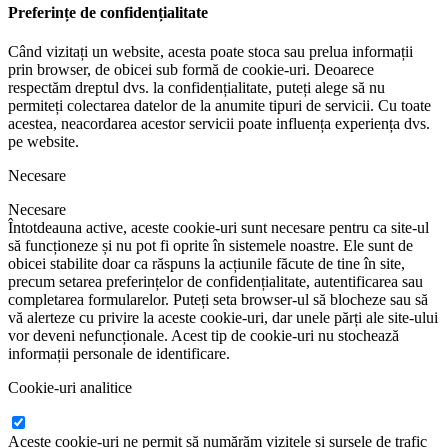
Preferințe de confidențialitate
Când vizitați un website, acesta poate stoca sau prelua informații
prin browser, de obicei sub formă de cookie-uri. Deoarece
respectăm dreptul dvs. la confidențialitate, puteți alege să nu
permiteți colectarea datelor de la anumite tipuri de servicii. Cu toate
acestea, neacordarea acestor servicii poate influența experiența dvs.
pe website.
Necesare
Necesare
Întotdeauna active, aceste cookie-uri sunt necesare pentru ca site-ul
să funcționeze și nu pot fi oprite în sistemele noastre. Ele sunt de
obicei stabilite doar ca răspuns la acțiunile făcute de tine în site,
precum setarea preferințelor de confidențialitate, autentificarea sau
completarea formularelor. Puteți seta browser-ul să blocheze sau să
vă alerteze cu privire la aceste cookie-uri, dar unele părți ale site-ului
vor deveni nefuncționale. Acest tip de cookie-uri nu stochează
informații personale de identificare.
Cookie-uri analitice
Aceste cookie-uri ne permit să numărăm vizitele și sursele de trafic