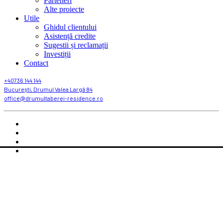
Parteneri
Alte proiecte
Utile
Ghidul clientului
Asistență credite
Sugestii și reclamații
Investiții
Contact
+40736 144 144
București, Drumul Valea Largă 84
office@drumultaberei-residence.ro