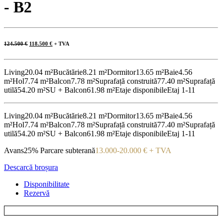
- B2
Prețul
Prețul
124.500
€
118.500
€
+ TVA
inițial
curent
a
este:
fost:
118.500 €.
124.500 €.
Living
20.04 m²
Bucătărie
8.21 m²
Dormitor
13.65 m²
Baie
4.56
m²
Hol
7.74 m²
Balcon
7.78 m²
Suprafață construită
77.40 m²
Suprafață
utilă
54.20 m²
SU + Balcon
61.98 m²
Etaje disponibile
Etaj 1-11
Living
20.04 m²
Bucătărie
8.21 m²
Dormitor
13.65 m²
Baie
4.56
m²
Hol
7.74 m²
Balcon
7.78 m²
Suprafață construită
77.40 m²
Suprafață
utilă
54.20 m²
SU + Balcon
61.98 m²
Etaje disponibile
Etaj 1-11
Avans
25%
Parcare subterană
13.000-20.000 € + TVA
Descarcă broșura
Disponibilitate
Rezervă