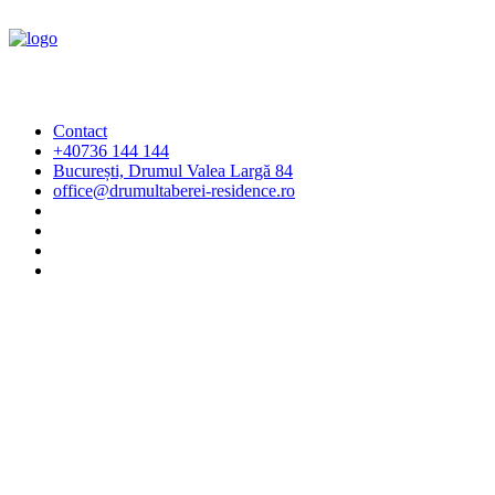
Contact
+40736 144 144
București, Drumul Valea Largă 84
office@drumultaberei-residence.ro