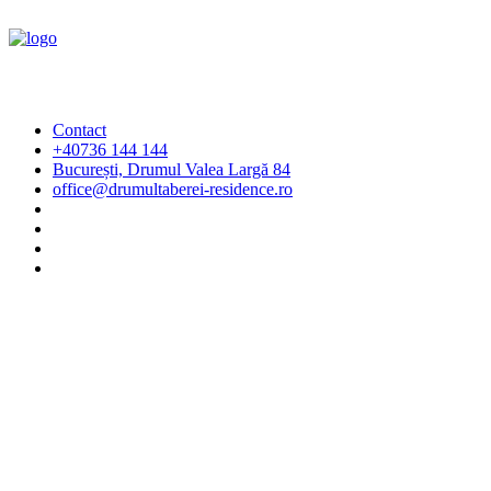
Contact
+40736 144 144
București, Drumul Valea Largă 84
office@drumultaberei-residence.ro