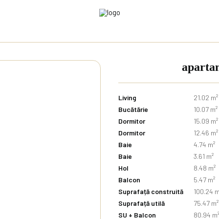
apartam
Living
21.02 m²
Bucătărie
10.07 m²
Dormitor
15.09 m²
Dormitor
12.46 m²
Baie
4.74 m²
Baie
3.61 m²
Hol
8.48 m²
Balcon
5.47 m²
Suprafață construită
100.24 m
Suprafață utilă
75.47 m²
SU + Balcon
80.94 m