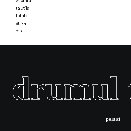
drumul t
politici