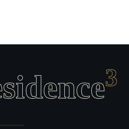
3
esidence