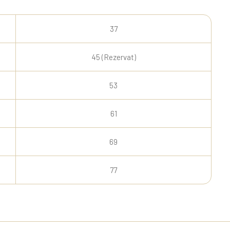
37
45 (Rezervat)
53
61
69
77