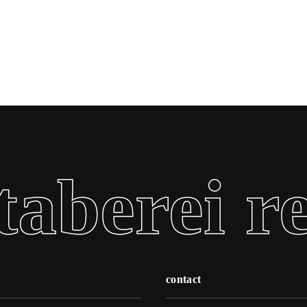
aberei r
contact