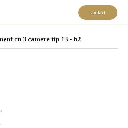
contact
ent cu 3 camere tip 13 - b2
²
²