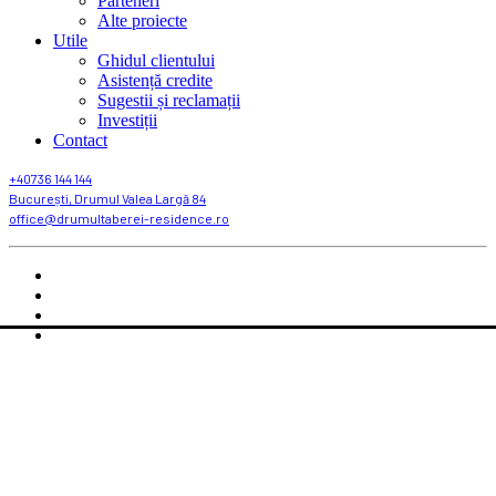
Parteneri
Alte proiecte
Utile
Ghidul clientului
Asistență credite
Sugestii și reclamații
Investiții
Contact
+40736 144 144
București, Drumul Valea Largă 84
office@drumultaberei-residence.ro