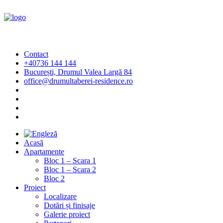
Contact
+40736 144 144
București, Drumul Valea Largă 84
office@drumultaberei-residence.ro
Acasă
Apartamente
Bloc 1 – Scara 1
Bloc 1 – Scara 2
Bloc 2
Proiect
Localizare
Dotări și finisaje
Galerie proiect