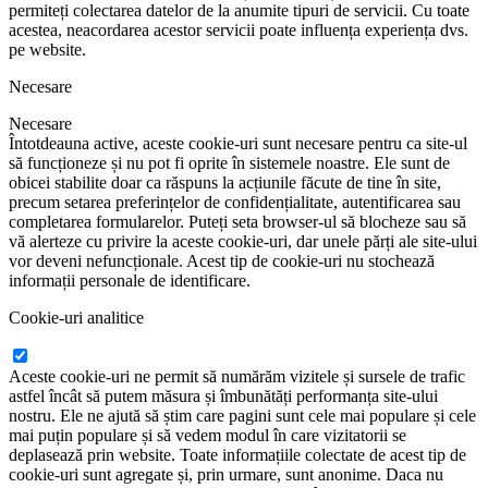
permiteți colectarea datelor de la anumite tipuri de servicii. Cu toate
acestea, neacordarea acestor servicii poate influența experiența dvs.
pe website.
Necesare
Necesare
Întotdeauna active, aceste cookie-uri sunt necesare pentru ca site-ul
să funcționeze și nu pot fi oprite în sistemele noastre. Ele sunt de
obicei stabilite doar ca răspuns la acțiunile făcute de tine în site,
precum setarea preferințelor de confidențialitate, autentificarea sau
completarea formularelor. Puteți seta browser-ul să blocheze sau să
vă alerteze cu privire la aceste cookie-uri, dar unele părți ale site-ului
vor deveni nefuncționale. Acest tip de cookie-uri nu stochează
informații personale de identificare.
Cookie-uri analitice
Aceste cookie-uri ne permit să numărăm vizitele și sursele de trafic
astfel încât să putem măsura și îmbunătăți performanța site-ului
nostru. Ele ne ajută să știm care pagini sunt cele mai populare și cele
mai puțin populare și să vedem modul în care vizitatorii se
deplasează prin website. Toate informațiile colectate de acest tip de
cookie-uri sunt agregate și, prin urmare, sunt anonime. Daca nu