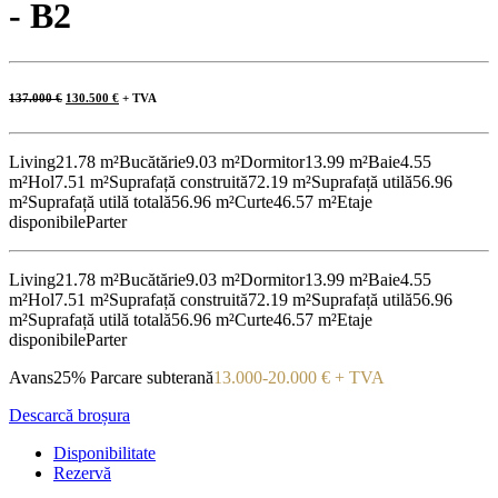
- B2
Prețul
Prețul
137.000
€
130.500
€
+ TVA
inițial
curent
a
este:
fost:
130.500 €.
137.000 €.
Living
21.78 m²
Bucătărie
9.03 m²
Dormitor
13.99 m²
Baie
4.55
m²
Hol
7.51 m²
Suprafață construită
72.19 m²
Suprafață utilă
56.96
m²
Suprafață utilă totală
56.96 m²
Curte
46.57 m²
Etaje
disponibile
Parter
Living
21.78 m²
Bucătărie
9.03 m²
Dormitor
13.99 m²
Baie
4.55
m²
Hol
7.51 m²
Suprafață construită
72.19 m²
Suprafață utilă
56.96
m²
Suprafață utilă totală
56.96 m²
Curte
46.57 m²
Etaje
disponibile
Parter
Avans
25%
Parcare subterană
13.000-20.000 € + TVA
Descarcă broșura
Disponibilitate
Rezervă