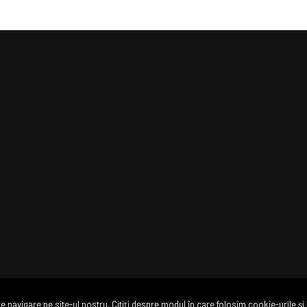
contact
iții
0736 144 144
elor personale
București, Drumul Valea Largă 84
e
office@drumultaberei-residence.r
 navigare pe site-ul nostru. Citiți despre modul în care folosim cookie-urile și