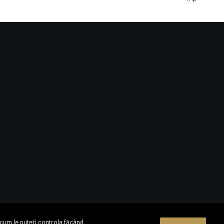
o
 cum le puteți controla făcând