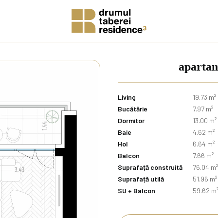
apartam
Living
19.73 m²
Bucătărie
7.97 m²
Dormitor
13.00 m²
Baie
4.62 m²
Hol
6.64 m²
Balcon
7.66 m²
Suprafață construită
76.04 m²
Suprafață utilă
51.96 m²
SU + Balcon
59.62 m