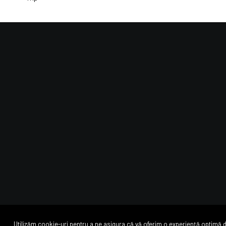
politici
Termeni și cond
Protecția dat
Politică cooki
Utilizăm cookie-uri pentru a ne asigura că vă oferim o experiență optimă de