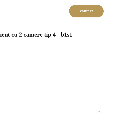
contact
ent cu 2 camere tip 4 - b1s1
²