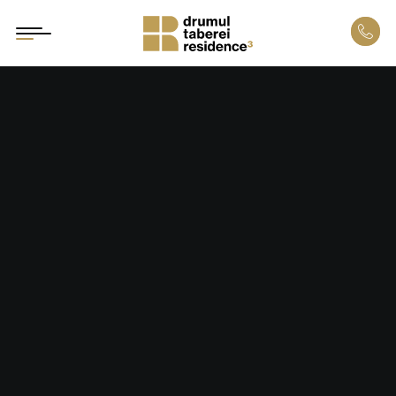
bloc 1 – scara 1
bloc 1 – scara 2
bloc 2
localizare
dotări și finisaje
galerie proiect
parteneri
alte proiecte
ghidul clientului
asistență credite
sugestii și reclamații
investiții