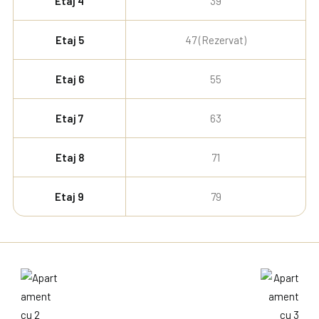
Etaj 4
39
Etaj 5
47 (Rezervat)
Etaj 6
55
Etaj 7
63
Etaj 8
71
Etaj 9
79