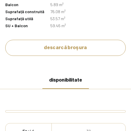
Balcon
5.89 m²
Suprafață construită
76.08 m²
Suprafață utilă
53.57 m²
SU + Balcon
59.46 m²
descarcă broșura
disponibilitate