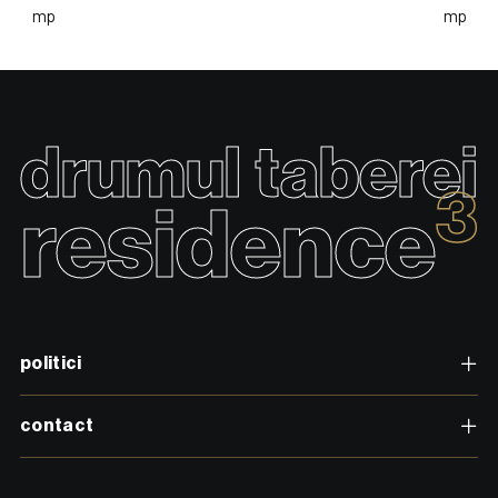
drumul taberei
3
residence
politici
contact